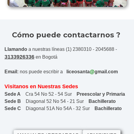
Cómo puede contactarnos ?
Llamando
a nuestras líneas (1)
2380310
-
2045688
-
3133926336
en Bogotá
Email:
nos puede escribir a
liceosanta
@
gmail.com
Visitanos en Nuestras Sedes
Sede A
Cra 54 No 52 - 54 Sur
Preescolar y Primaria
Sede B
Diagonal 52 No 54 - 21 Sur
Bachillerato
Sede C
Diagonal 51A No 54A - 32 Sur
Bachillerato